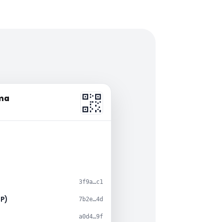
rma
)
3f9a…c1
TP)
7b2e…4d
a0d4…9f