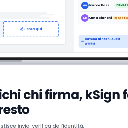
mo
Marco Rossi
MR
FIRMAT
Anna Bianchi
AB
IN ATTES
Firma qui
Catena di hash · Audit
WORM
chi chi firma, kSign fa
resto
tisce invio, verifica dell’identità,