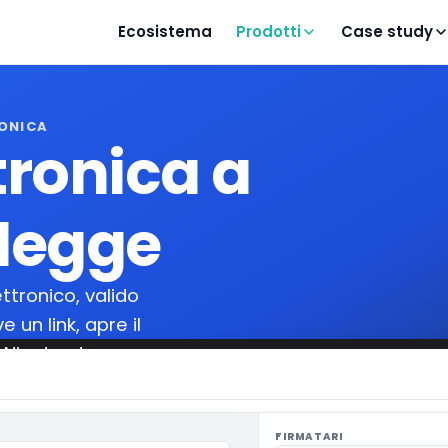
Ecosistema
Prodotti
Case study
RONICA
tronica a
 legge
ttronico, valido
e un link, apre il
. Niente stampa,
FIRMATARI