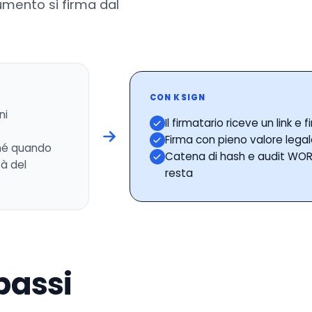
cumento si firma dal
CON KSIGN
ni
Il firmatario riceve un link e
Firma con pieno valore legal
 né quando
Catena di hash e audit WORM
tà del
resta
passi