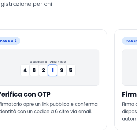
egistrazione per chi
PASSO 2
PASS
CODICE DI VERIFICA
4
8
2
1
9
5
erifica con OTP
Firm
l firmatario apre un link pubblico e conferma
Firma 
’identità con un codice a 6 cifre via email.
dispos
automa