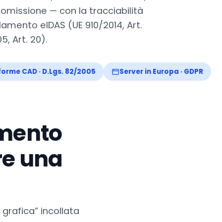
nomissione — con la tracciabilità
amento eIDAS (UE 910/2014, Art.
, Art. 20).
orme CAD · D.Lgs. 82/2005
Server in Europa · GDPR
umento
re una
grafica” incollata