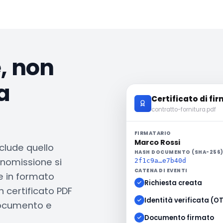
e, non
a
Certificato di fi
contratto-fornitura.pdf
FIRMATARIO
Marco Rossi
clude quello
HASH DOCUMENTO (SHA-256
anomissione si
2f1c9a…e7b40d
CATENA DI EVENTI
he in formato
Richiesta creata
 certificato PDF
Identità verificata (O
 documento e
Documento firmato