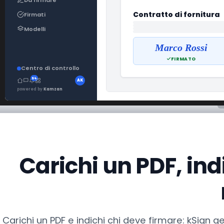
Richiedi una de
Contratto di fornitura
Firmati
Modelli
Marco Rossi
FIRMATO
Centro di controllo
9+
AK
powered by
Kamzan
Carichi un PDF, indi
Carichi un PDF e indichi chi deve firmare: kSign ges