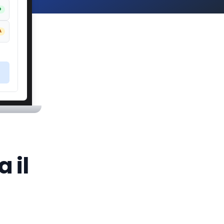
O
A
 il