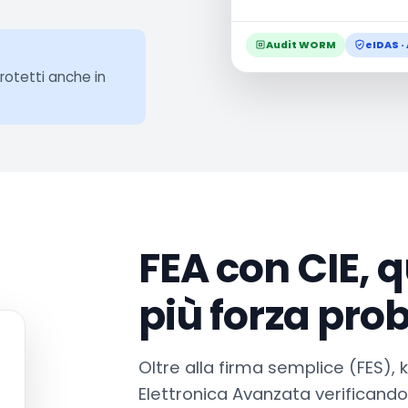
Audit WORM
eIDAS · 
otetti anche in
FEA con CIE, 
più forza pro
Oltre alla firma semplice (FES), 
Elettronica Avanzata verificando 