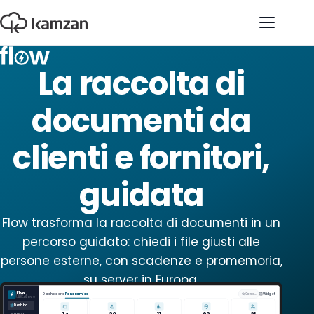
Apri il 
La raccolta di
documenti da
clienti e fornitori,
guidata
Flow trasforma la raccolta di documenti in un
percorso guidato: chiedi i file giusti alle
persone esterne, con scadenze e promemoria,
su server in Europa.
Flow
Dashboard
Panoramica
Cerca…
Widget
FLUSSI DI
CARICAMENTO
Dashboard