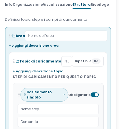
Info
Organizzazione
Visualizzazione
Struttura
Riepilogo
Definisci topic, step e i campi di caricamento
Area
Nome dell’area
+ Aggiungi descrizione area
Topic di caricamento
Ripetibile
Nome del Topic (es: documentazione amministrativa)
No
+ Aggiungi descrizione topic
STEP DI CARICAMENTO PER QUESTO TOPIC
Caricamento
Obbligatorio
singolo
Nome step
Domanda