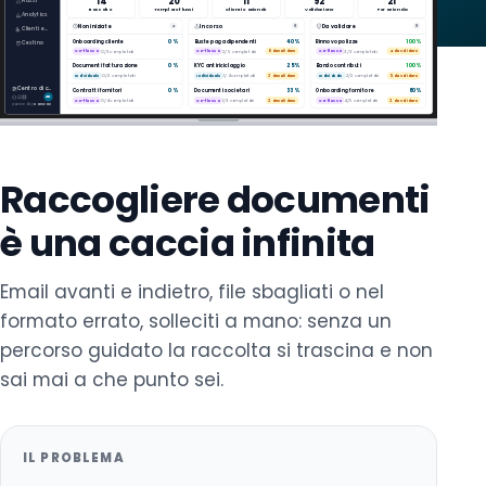
14
20
11
92
21
Flussi
Raccolte
Template flussi
Clienti e aziende
Validazione
Per azienda
Richiedi una demo
Analytics
Non iniziate
In corso
Da validare
4
8
8
Clienti e aziende
Onboarding cliente
0%
Buste paga dipendenti
40%
Rinnovo polizze
100%
Cestino
Co-flusso
0/3 completati
Co-flusso
2/5 completati
6 da validare
Co-flusso
3/3 completati
4 da validare
Documenti fatturazione
0%
KYC antiriciclaggio
25%
Bando contributi
100%
Individuale
0/2 completati
Individuale
1/4 completati
3 da validare
Individuale
2/2 completati
5 da validare
Centro di controllo
Contratti fornitori
0%
Documenti societari
33%
Onboarding fornitore
80%
AK
Co-flusso
0/4 completati
Co-flusso
1/3 completati
2 da validare
Co-flusso
4/5 completati
2 da validare
powered by
Kamzan
Raccogliere documenti
è una caccia infinita
Email avanti e indietro, file sbagliati o nel
formato errato, solleciti a mano: senza un
percorso guidato la raccolta si trascina e non
sai mai a che punto sei.
IL PROBLEMA