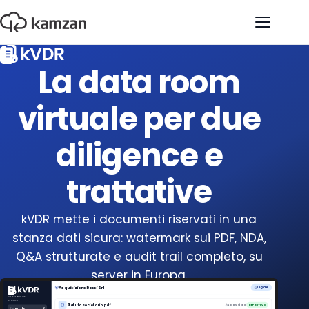
Apri il 
La data room
virtuale per due
diligence e
trattative
kVDR mette i documenti riservati in una
stanza dati sicura: watermark sui PDF, NDA,
Q&A strutturate e audit trail completo, su
server in Europa.
Acquisizione Rossi Srl
Legale
DATA ROOM
INDICE
Statuto societario.pdf
Sola visione
DEFINITIVO
Legale
6