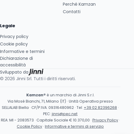
Perché Kamzan
Contatti
Legale
Privacy policy
Cookie policy
Informative e termini
Dichiarazione di
accessibilità
Sviluppato da
© 2026 Jinni Srl. Tutti i diritti riservati.
Kamzan®
è un marchio di Jinni S.r.l.
Via Mosè Bianchi, 71, Milano (IT) · Unità Operativa presso
SELLALAB Biella · CF/P.IVA: 09316480962 · Tel:
+39 02 82396268
·
PEC:
jinni@pec.net
REA: MI - 2083573 · Capitale Sociale € 10.370,00 ·
Privacy Policy
·
Cookie Policy
·
Informative e termini di servizio