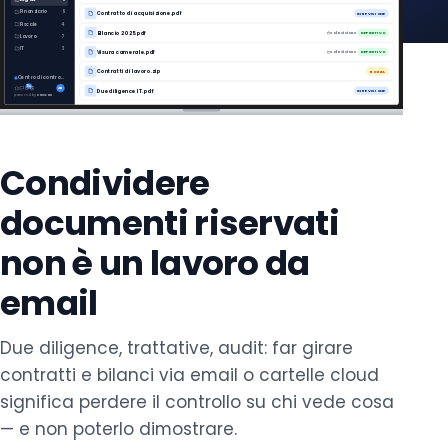
Richiedi una demo
Finanziario
9
Contratto di acquisizione.pdf
IN REVISIONE
Fiscale
4
Bilancio 2025.pdf
Sola visione
DEFINITIVO
Lavoro
7
IT
3
Visura camerale.pdf
Sola visione
DEFINITIVO
Contratti di lavoro.zip
BOZZA
Centro di controllo
9+
AK
Due diligence IT.pdf
IN REVISIONE
powered by
Kamzan
Condividere
documenti riservati
non è un lavoro da
email
Due diligence, trattative, audit: far girare
contratti e bilanci via email o cartelle cloud
significa perdere il controllo su chi vede cosa
— e non poterlo dimostrare.