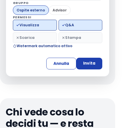
GRUPPO
Ospite esterno
Advisor
PERMESSI
Visualizza
Q&A
Scarica
Stampa
Watermark automatico attivo
Invita
Annulla
Chi vede cosa lo
decidi tu — e resta