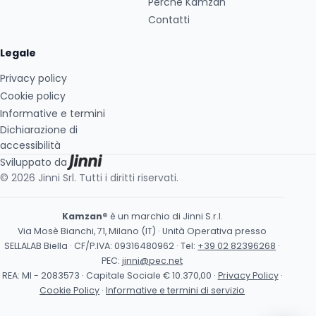
Perché Kamzan
Contatti
Legale
Privacy policy
Cookie policy
Informative e termini
Dichiarazione di
accessibilità
Sviluppato da
© 2026 Jinni Srl. Tutti i diritti riservati.
Kamzan®
è un marchio di Jinni S.r.l.
Via Mosè Bianchi, 71, Milano (IT) · Unità Operativa presso
SELLALAB Biella · CF/P.IVA: 09316480962 · Tel:
+39 02 82396268
·
PEC:
jinni@pec.net
REA: MI - 2083573 · Capitale Sociale € 10.370,00 ·
Privacy Policy
·
Cookie Policy
·
Informative e termini di servizio