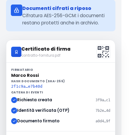
Documenti cifrati a riposo
Cifratura AES-256-GCM: i documenti
restano protetti anche in archivio.
Certificato di firma
contratto-fornitura.pdf
FIRMATARIO
Marco Rossi
HASH DOCUMENTO (SHA-256)
2f1c9a…e7b40d
CATENA DI EVENTI
Richiesta creata
3f9a…c1
Identità verificata (OTP)
7b2e…4d
Documento firmato
a0d4…9f