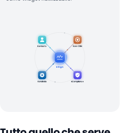
Kontacts
Kore CRM
kSign
Kondivido
kCompliance
Tutto quello che serve