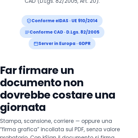
CAD (D.Lgs. 82/2005, Art. 20).
Conforme eIDAS · UE 910/2014
Conforme CAD · D.Lgs. 82/2005
Server in Europa · GDPR
Far firmare un
documento non
dovrebbe costare una
giornata
Stampa, scansione, corriere — oppure una
“firma grafica” incollata sul PDF, senza valore
probatorio. Con kSign il documento si firma