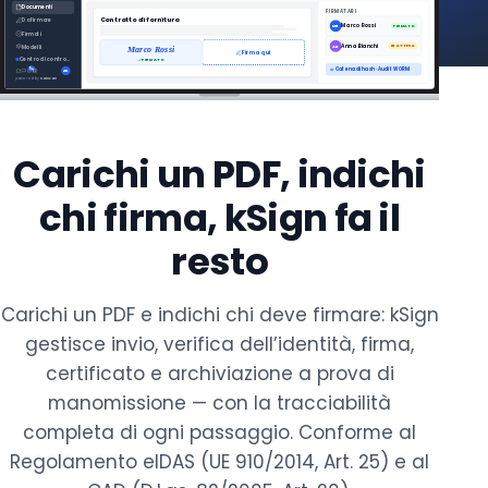
Documenti
FIRMATARI
Contratto di fornitura
Da firmare
Marco Rossi
MR
FIRMATO
Richiedi una demo
Firmati
Anna Bianchi
Modelli
AB
IN ATTESA
Marco Rossi
Firma qui
Centro di controllo
FIRMATO
Catena di hash · Audit WORM
9+
AK
powered by
Kamzan
Carichi un PDF, indichi
chi firma, kSign fa il
resto
Carichi un PDF e indichi chi deve firmare: kSign
gestisce invio, verifica dell’identità, firma,
certificato e archiviazione a prova di
manomissione — con la tracciabilità
completa di ogni passaggio. Conforme al
Regolamento eIDAS (UE 910/2014, Art. 25) e al