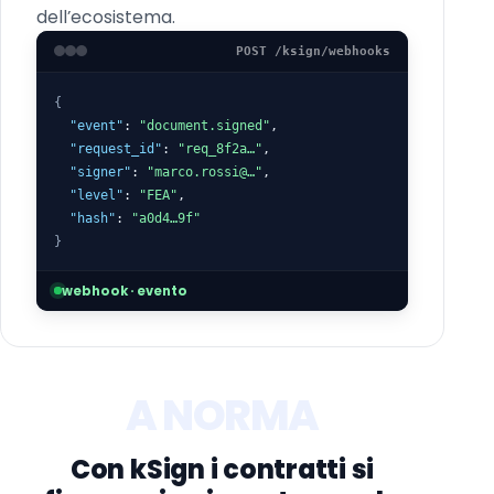
dell’ecosistema.
POST /ksign/webhooks
{
"event"
: 
"document.signed"
,
"request_id"
: 
"req_8f2a…"
,
"signer"
: 
"marco.rossi@…"
,
"level"
: 
"FEA"
,
"hash"
: 
"a0d4…9f"
}
webhook · evento
A NORMA
Con kSign i contratti si