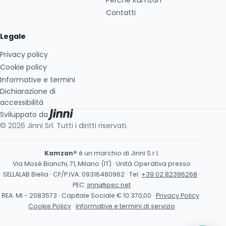
Perché Kamzan
Contatti
Legale
Privacy policy
Cookie policy
Informative e termini
Dichiarazione di
accessibilità
Sviluppato da
© 2026 Jinni Srl. Tutti i diritti riservati.
Kamzan®
è un marchio di Jinni S.r.l.
Via Mosè Bianchi, 71, Milano (IT) · Unità Operativa presso
SELLALAB Biella · CF/P.IVA: 09316480962 · Tel:
+39 02 82396268
·
PEC:
jinni@pec.net
REA: MI - 2083573 · Capitale Sociale € 10.370,00 ·
Privacy Policy
·
Cookie Policy
·
Informative e termini di servizio