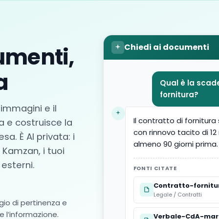
Chiedi ai documenti
umenti,
a
Qual è la scad
fornitura?
 immagini e il
Il contratto di fornitur
 e costruisce la
con rinnovo tacito di 12
sa. È AI privata: i
almeno 90 giorni prima.
 Kamzan, i tuoi
esterni.
FONTI CITATE
Contratto-fornitu
Legale / Contratti
ggio di pertinenza e
ne l’informazione.
Verbale-CdA-mar