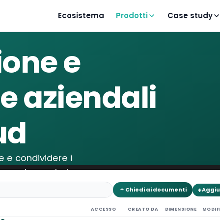
Ecosistema
Prodotti
Case study
ione e
le aziendali
ud
e e condividere i
rmessi granulari e
.
+
Chiedi ai documenti
Aggiu
ACCESSO
CREATO DA
DIMENSIONE
MODIF