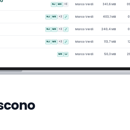
mo
Marco Verdi
341,6 MB
0
NJ
MK
+3
Marco Verdi
403,1 MB
0
NJ
MK
+2
Marco Verdi
240,4 MB
0
NJ
MK
+2
Marco Verdi
113,7 MB
1
NJ
MK
+2
Marco Verdi
50,3 MB
2
MK
LJ
niscono