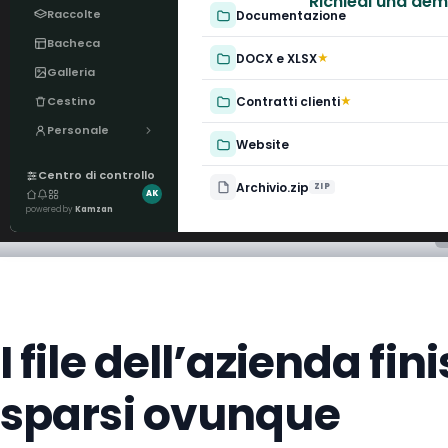
Richiedi una de
Raccolte
Documentazione
Bacheca
DOCX e XLSX
★
Galleria
Contratti clienti
★
Cestino
Personale
Website
Centro di controllo
Archivio.zip
ZIP
AK
powered by
Kamzan
I file dell’azienda fi
sparsi ovunque