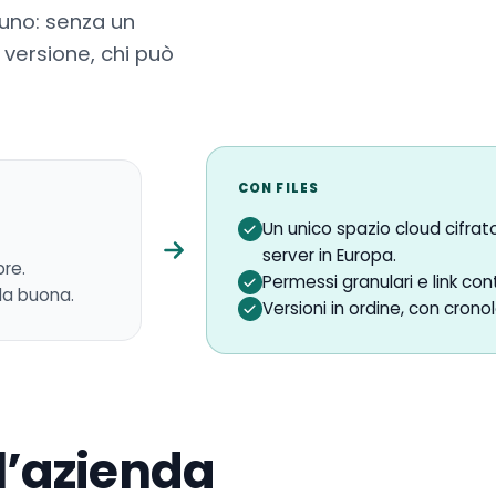
nuno: senza un
 versione, chi può
CON FILES
Un unico spazio cloud cifrat
server in Europa.
pre.
Permessi granulari e link co
lla buona.
Versioni in ordine, con cronolo
 l’azienda