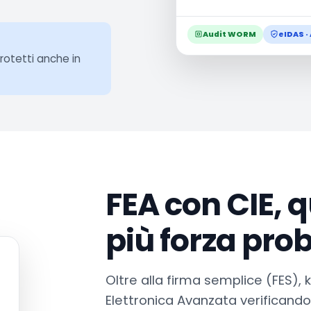
Audit WORM
eIDAS · 
otetti anche in
FEA con CIE, 
più forza pro
Oltre alla firma semplice (FES), 
Elettronica Avanzata verificando 