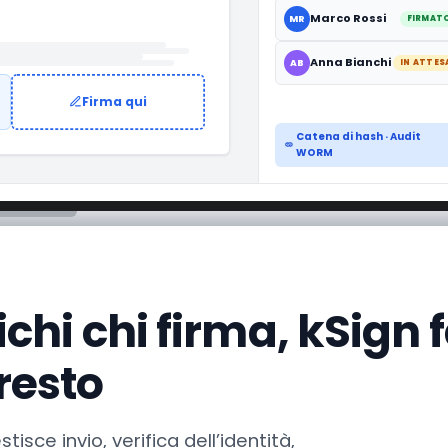
mo
Marco Rossi
MR
FIRMAT
Anna Bianchi
AB
IN ATTES
Firma qui
Catena di hash · Audit
WORM
chi chi firma, kSign fa
resto
tisce invio, verifica dell’identità,