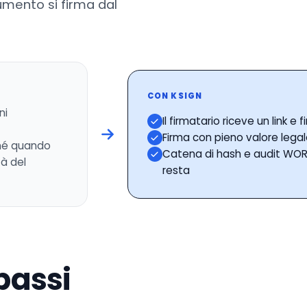
cumento si firma dal
CON KSIGN
ni
Il firmatario riceve un link e
Firma con pieno valore legal
 né quando
Catena di hash e audit WORM
tà del
resta
passi