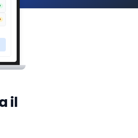
O
A
 il