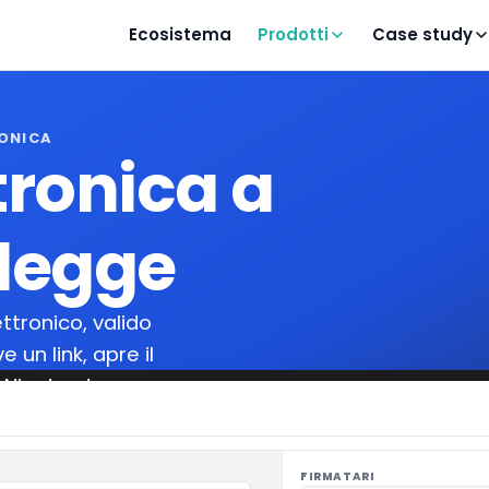
Ecosistema
Prodotti
Case study
RONICA
tronica a
 legge
ttronico, valido
e un link, apre il
. Niente stampa,
FIRMATARI