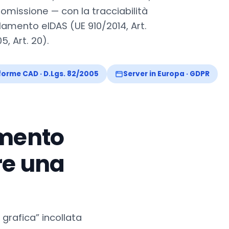
nomissione — con la tracciabilità
amento eIDAS (UE 910/2014, Art.
, Art. 20).
orme CAD · D.Lgs. 82/2005
Server in Europa · GDPR
umento
re una
grafica” incollata