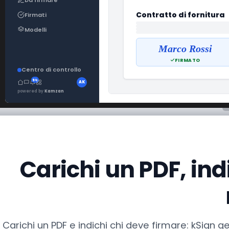
Richiedi una de
Contratto di fornitura
Firmati
Modelli
Marco Rossi
FIRMATO
Centro di controllo
9+
AK
powered by
Kamzan
Carichi un PDF, indi
Carichi un PDF e indichi chi deve firmare: kSign ges