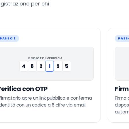
egistrazione per chi
PASSO 2
PASS
CODICE DI VERIFICA
4
8
2
1
9
5
erifica con OTP
Firm
l firmatario apre un link pubblico e conferma
Firma 
’identità con un codice a 6 cifre via email.
dispos
automa