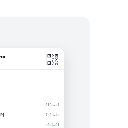
rma
)
3f9a…c1
TP)
7b2e…4d
a0d4…9f