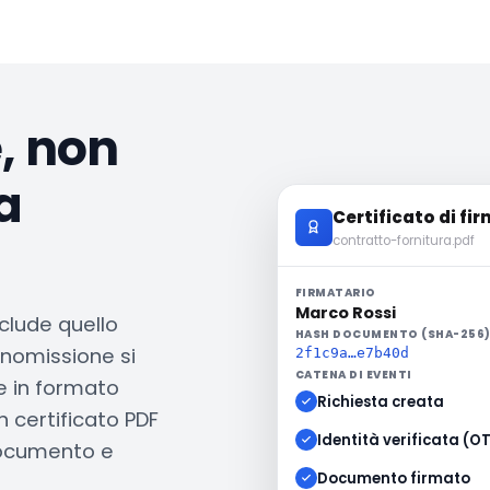
e, non
a
Certificato di fi
contratto-fornitura.pdf
FIRMATARIO
Marco Rossi
clude quello
HASH DOCUMENTO (SHA-256
anomissione si
2f1c9a…e7b40d
CATENA DI EVENTI
he in formato
Richiesta creata
 certificato PDF
Identità verificata (O
 documento e
Documento firmato