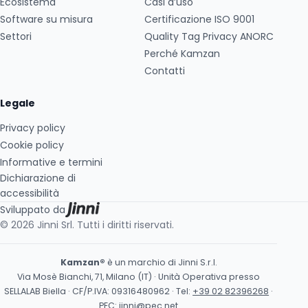
Ecosistema
Casi d’uso
Software su misura
Certificazione ISO 9001
Settori
Quality Tag Privacy ANORC
Perché Kamzan
Contatti
Legale
Privacy policy
Cookie policy
Informative e termini
Dichiarazione di
accessibilità
Sviluppato da
© 2026 Jinni Srl. Tutti i diritti riservati.
Kamzan®
è un marchio di Jinni S.r.l.
Via Mosè Bianchi, 71, Milano (IT) · Unità Operativa presso
SELLALAB Biella · CF/P.IVA: 09316480962 · Tel:
+39 02 82396268
·
PEC:
jinni@pec.net